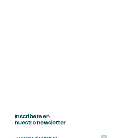
oro y el control chavista sobre este.
Así fue la visita, explicada con mapas
de geodatados interactivos, videos y
fotos.
Inscríbete en
nuestro newsletter