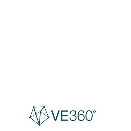
Amazonas a través del Brazo
Casiquiare. Esta única conexión entre
los dos grandes ríos del continente,
punto de intensa biodiversidad y
puente crítico al bioma selvático,
está herido por el avance de la
deforestación, la minería ilegal y el
cambio climático. Por Reybert Carrillo.