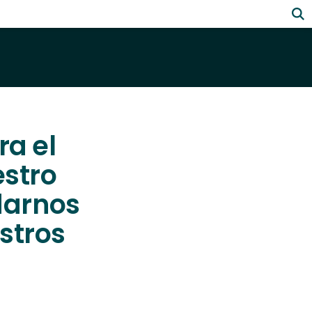
ra el
estro
darnos
stros